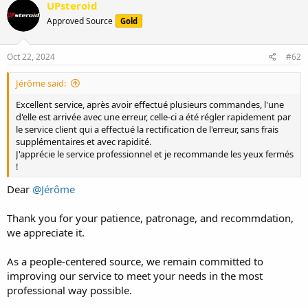
c
UPsteroid
t
Approved Source
Gold
i
o
n
s
Oct 22, 2024
#62
:
Jérôme said:
Excellent service, après avoir effectué plusieurs commandes, l'une
d'elle est arrivée avec une erreur, celle-ci a été régler rapidement par
le service client qui a effectué la rectification de l'erreur, sans frais
supplémentaires et avec rapidité.
J'apprécie le service professionnel et je recommande les yeux fermés
!
Dear
@Jérôme
Thank you for your patience, patronage, and recommdation,
we appreciate it.
As a people-centered source, we remain committed to
improving our service to meet your needs in the most
professional way possible.