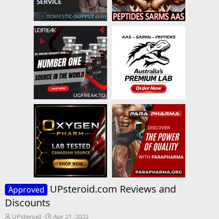
UPsteroid.com Reviews and
Approved
Discounts
T
S
UPsteroid
Apr 21, 2022