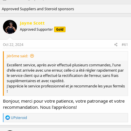
h
t
Approved Suppliers and Steroid sponsors
r
a
e
r
a
t
Jayne Scott
d
d
Approved Supporter
s
a
Gold
t
t
a
e
Oct 22, 2024
#61
r
t
Jérôme said:
e
r
Excellent service, après avoir effectué plusieurs commandes, l'une
d'elle est arrivée avec une erreur, celle-ci a été régler rapidement par
le service client qui a effectué la rectification de l'erreur, sans frais
supplémentaires et avec rapidité.
J'apprécie le service professionnel et je recommande les yeux fermés
!
Bonjour, merci pour votre patience, votre patronage et votre
recommandation. Nous l'apprécions!
R
UPsteroid
e
a